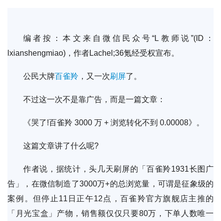
编者按：本文来自微信民众号“L教师说”(ID：
lxianshengmiao)，作者Lachel;36氪经受权宣布。
公民大牌
百雀羚
，又一次
刷屏
了。
不过这一次不是靠广告，而是一篇文章：
《哭了!百雀羚 3000 万 + 浏览转化不到 0.00008》。
这篇文章讲了什么呢?
作者说，据统计，头几天刷屏的「百雀羚1931长图广
告」，在微信制造了3000万+的总浏览量，可谓是征象级的
案例。但停止11日正午12点，百雀羚官方旗舰店主推的
「月光宝盒」产物，销售额仅仅只要80万，下单人数唯一