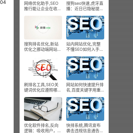
04
网络优化助手,SEO
搜狗seo快速,虎牙直
推行能让企业在收集
播：近日已隐秘提交
上具有更多流量
IPO请求文件
搜狗排名优化,新站
站内网站优化,完整
优化之挪动端网站优
不懂SEO如何入手做
化
网站优化
刷排名工具,SEO关
网站如何快速提升排
键词优化应遵照哪些
名,百度关键字用重
准绳？
物关联排名
优化软件排名,反向
快排系统,腾讯宣布
逻辑：吸收用户，尝
袭击违规信息通告