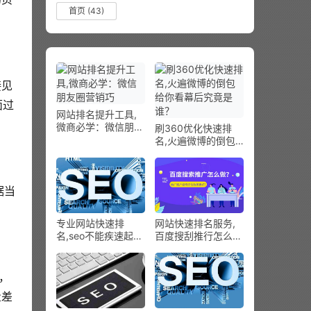
首页
(43)
接见
面过
网站排名提升工具,
微商必学：微信朋友
刷360优化快速排
圈营销巧
名,火遍微博的倒包
给你看幕后究竟是
谁？
据当
专业网站快速排
网站快速排名服务,
名,seo不能疾速起效
百度搜刮推行怎么
的缘由剖析
做？推行账户怎样优
化结果更好？
，
量差