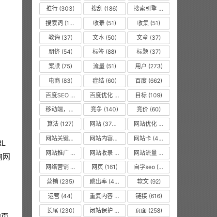
推行
(303)
搜刮
(186)
搜索引擎
(1008)
搜索词
(156)
收录
(51)
收集
(51)
教诲
(37)
文本
(50)
文章
(37)
朋侪
(54)
标签
(88)
标题
(37)
案牍
(75)
流量
(51)
用户
(273)
电商
(83)
症结
(60)
百度
(662)
百度SEO
(55)
百度优化
(1263)
目标
(109)
移动端，seo优化
(475)
竞争
(140)
竞价
(60)
算法
(127)
网站
(3750)
网站优化
(8619)
网站关键词
(77)
网站内容更新
(36)
网站卡
(475)
L
网站推广
(36)
网站收录
(51)
网站流量
(476)
响网
网络营销
(53)
网页
(161)
自学seo
(50)
营销
(235)
跳出率
(479)
软文
(92)
运营
(44)
重复内容
(475)
链接
(616)
长尾
(230)
闭站保护
(475)
页面
(258)
的页