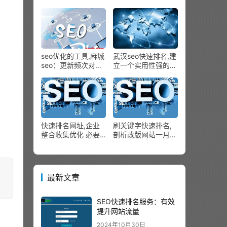
尝案牍的逆向刺激
封号4800余个删除
QQ空间信息830余
条-关键词排名
seo优化的工具,麻城
武汉seo快速排名,建
seo：更新频次对网
立一个实用性强的网
站seo效果的影响
站应当怎么做呢？
快速排名网址,企业
刷关键字快速排名,
整合收集优化 必要
剖析改版网站一月上
举行数据剖析
首页-网站优化实战
最新文章
SEO快速排名服务：有效
提升网站流量
2024年10月30日