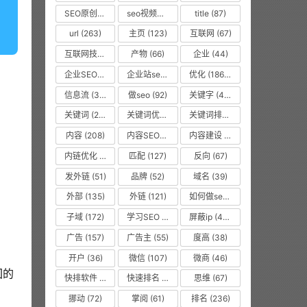
SEO原创文章
(63)
seo视频教程
(74)
title
(87)
url
(263)
主页
(123)
互联网
(67)
互联网技术从业者
(55)
产物
(66)
企业
(44)
企业SEO培训
(48)
企业站seo
(35)
优化
(1866)
信息流
(37)
做seo
(92)
关键字
(468)
关键词
(2010)
关键词优化
(45)
关键词排名
(135)
内容
(208)
内容SEO优化
(70)
内容建设
(48)
内链优化
(475)
匹配
(127)
反向
(67)
发外链
(51)
品牌
(52)
域名
(39)
外部
(135)
外链
(121)
如何做seo优化
(99)
子域
(172)
学习SEO
(577)
屏蔽ip
(475)
广告
(157)
广告主
(55)
度高
(38)
开户
(36)
微信
(107)
微商
(46)
回的
快排软件
(857)
快速排名
(10616)
思维
(67)
挪动
(72)
掌阅
(61)
排名
(236)