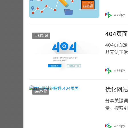
想状态下，
wesipy
404页
百科知识
404页面
器无法正常
置404页
wesipy
优化网站
seo教程
分享关键词
量。搜索引
例，百度有
wesipy