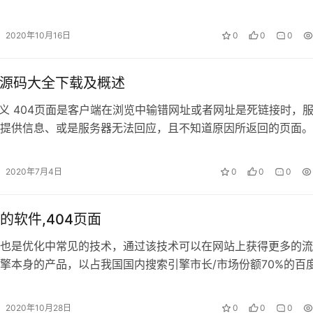
将seo以及周边手艺如建…
2020年10月16日
0
0
0
面源码大全下载及概述
定义 404页面是客户端在浏览中输错网址或者网址是死链接时，
提供信息、或是服务器无法回应，且不知道原因所返回的页面。
面的目的 第一、对用户，是…
2020年7月4日
0
0
0
的软件,404页面
也是优化中常见的技术，通过该技术可以在网站上获得更多的流
擎本身的产品，以占我国国内搜索引擎市长/市场份额70%的百
几个重要的自己的产品，其权重非常…
2020年10月28日
0
0
0