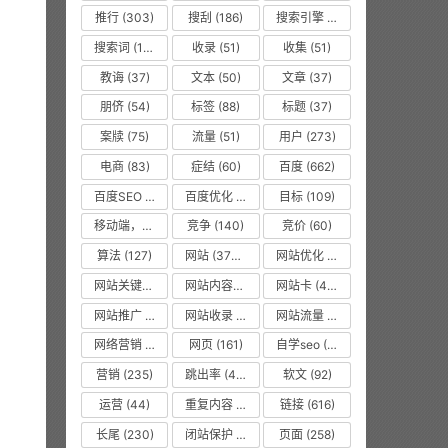
推行
(303)
搜刮
(186)
搜索引擎
(1008)
搜索词
(156)
收录
(51)
收集
(51)
教诲
(37)
文本
(50)
文章
(37)
朋侪
(54)
标签
(88)
标题
(37)
案牍
(75)
流量
(51)
用户
(273)
电商
(83)
症结
(60)
百度
(662)
百度SEO
(55)
百度优化
(1263)
目标
(109)
移动端，seo优化
(475)
竞争
(140)
竞价
(60)
算法
(127)
网站
(3750)
网站优化
(8619)
网站关键词
(77)
网站内容更新
(36)
网站卡
(475)
网站推广
(36)
网站收录
(51)
网站流量
(476)
网络营销
(53)
网页
(161)
自学seo
(50)
营销
(235)
跳出率
(479)
软文
(92)
运营
(44)
重复内容
(475)
链接
(616)
长尾
(230)
闭站保护
(475)
页面
(258)