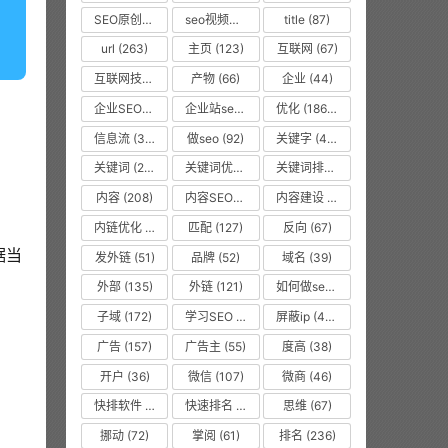
SEO原创文章
(63)
seo视频教程
(74)
title
(87)
url
(263)
主页
(123)
互联网
(67)
互联网技术从业者
(55)
产物
(66)
企业
(44)
企业SEO培训
(48)
企业站seo
(35)
优化
(1866)
信息流
(37)
做seo
(92)
关键字
(468)
关键词
(2010)
关键词优化
(45)
关键词排名
(135)
内容
(208)
内容SEO优化
(70)
内容建设
(48)
内链优化
(475)
匹配
(127)
反向
(67)
据当
发外链
(51)
品牌
(52)
域名
(39)
外部
(135)
外链
(121)
如何做seo优化
(99)
子域
(172)
学习SEO
(577)
屏蔽ip
(475)
广告
(157)
广告主
(55)
度高
(38)
开户
(36)
微信
(107)
微商
(46)
快排软件
(857)
快速排名
(10616)
思维
(67)
挪动
(72)
掌阅
(61)
排名
(236)