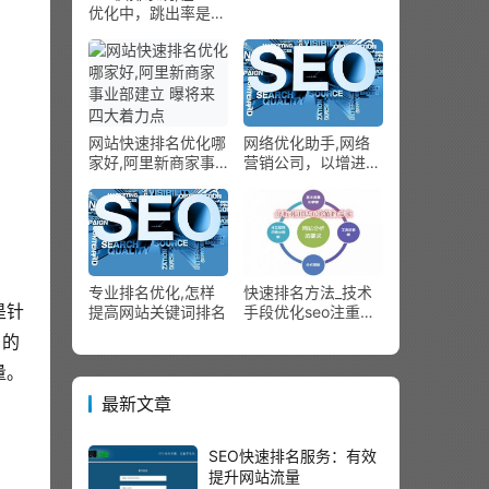
凭什么打市场？
优化中，跳出率是个
很主要的目标。
网站快速排名优化哪
网络优化助手,网络
家好,阿里新商家事
营销公司，以增进外
业部建立 曝将来四
包怎么办？
大着力点
专业排名优化,怎样
快速排名方法_技术
是针
提高网站关键词排名
手段优化seo注重细
节_关键字排名
户的
目的性强，实现的效果也非常明显。分享关键词也是优化中常见的技术，通过该技术可以在网站上获得更多的流量。 
最新文章
SEO快速排名服务：有效
提升网站流量