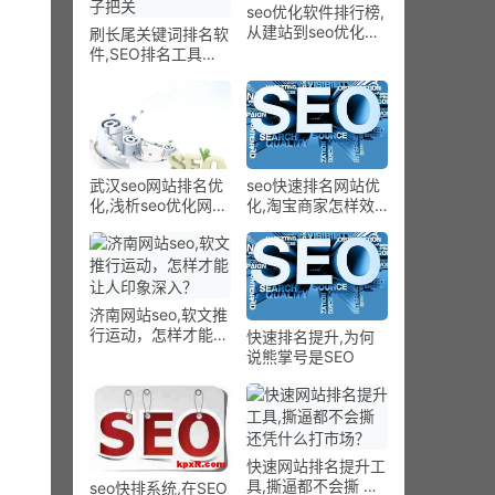
seo优化软件排行榜,
从建站到seo优化的
刷长尾关键词排名软
团体思绪
件,SEO排名工具
报：央视点名B站 收
集三俗格雷盒子替孩
子把关
武汉seo网站排名优
seo快速排名网站优
化,浅析seo优化网站
化,淘宝商家怎样效
的构造
劳颤音广告？最经济
的颤音，以增进该怎
么办？
济南网站seo,软文推
行运动，怎样才能让
快速排名提升,为何
人印象深入？
说熊掌号是SEO
快速网站排名提升工
具,撕逼都不会撕 还
seo快排系统,在SEO