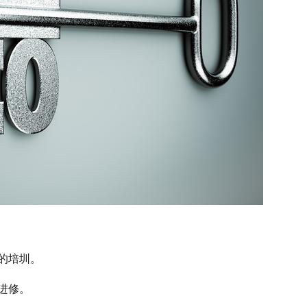
计的培圳。
进修。