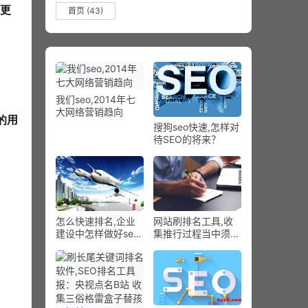
才更
首页
(43)
我们seo,2014年七
大网络营销趋向
的用
搜狗seo快速,怎样对
待SEO的将来？
怎么快速排名,企业
网站刷排名工具,收
建设中怎样做好seo
集推行过程当中须要
优化？
注重的一些问题