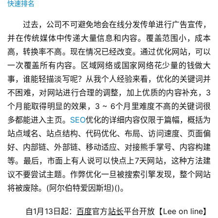
快速排名
过去，公司不可避免地会在线分发传单进行广告宣传，
并在传统媒体中传递大量信息和内容。覆盖范围小，成本
高，转换率不高。现在情况已经改变。通过优化网站，可以
一次覆盖所有内容。区域网络或国家网络花少量的钱做大
事，谁能轻描淡写呢？从我个人经验来看，优化的关键词并
不困难，对网站进行合理的调整，加上优质的内容补充，3
个月能取得明显的效果，3 ~ 6个月里难度不高的关键词很
多都能进入主页。
SEO
优化的详细内容仅限于篇幅，概括为
站点域名、站点结构、代码优化、布局、访问速度、页面偏
好、内部链、外部链、移动适应、对接熊手掌号、内容构建
等。最后，市面上有人说可以快点上7天网站，这种方法建
议不要尝试主题。作弊优化一旦被搜索引擎发现，整个网站
将被废除。(阿尔伯特爱因斯坦)()。
 自1月13日起：
百度
官方
站长
平台开放【Lee on line】