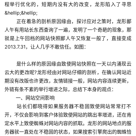
程举行优化的，短期内没有大的改变，龙形陷入了寻思
&hellip;&hellip;
 　　正在着急的剖析原因缘由，探讨应对之策时，龙形鄙
人午有用站长东西查询了一遍，发明了一个奇葩的现象，那
就是上午回档的网站快照鄙人午又恢复一般了，直接变成
2013.7.31，让人几乎不敢信任。如图：
 　　是什么样的原因缘由致使网站快照在一天以内涌现云
云大的更改呢?龙形经由对网站仔细的剖析，在确认网站近
期没有改版也许更改，友情链接一般，网站内容连续更新，
外链有条不紊的举行增进之际，总结下本身的观点：
 　　一、网站空间影响
 　　站长们都晓得如果服务器不稳固致使网站常常打不
开，不仅会影响到客户体验致使网站的跳出率增进，还在肯
定水平上致使蜘蛛对网站内容的抓取。龙形的网站地点的服
务器就一直处在不稳固的状态，如果搜索引擎爬出的蜘蛛恰