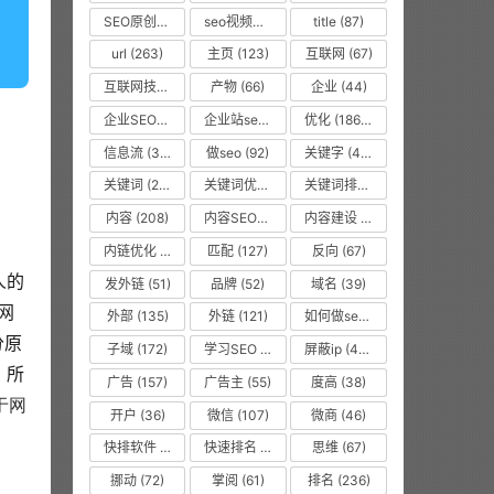
SEO原创文章
(63)
seo视频教程
(74)
title
(87)
url
(263)
主页
(123)
互联网
(67)
互联网技术从业者
(55)
产物
(66)
企业
(44)
企业SEO培训
(48)
企业站seo
(35)
优化
(1866)
信息流
(37)
做seo
(92)
关键字
(468)
关键词
(2010)
关键词优化
(45)
关键词排名
(135)
内容
(208)
内容SEO优化
(70)
内容建设
(48)
内链优化
(475)
匹配
(127)
反向
(67)
人的
发外链
(51)
品牌
(52)
域名
(39)
网
外部
(135)
外链
(121)
如何做seo优化
(99)
分原
子域
(172)
学习SEO
(577)
屏蔽ip
(475)
。所
广告
(157)
广告主
(55)
度高
(38)
于网
开户
(36)
微信
(107)
微商
(46)
快排软件
(857)
快速排名
(10616)
思维
(67)
挪动
(72)
掌阅
(61)
排名
(236)