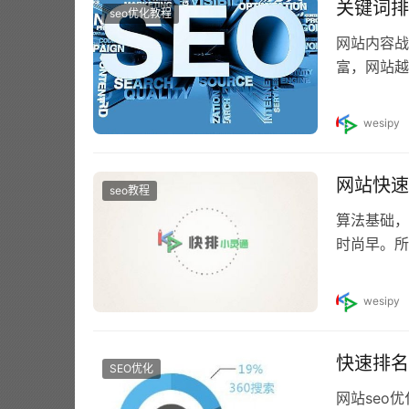
关键词排
seo优化教程
网站内容战
富，网站越
集系统将垃
wesipy
网站快速
seo教程
算法基础，
时尚早。所
前推荐这样
wesipy
快速排名
SEO优化
网站seo