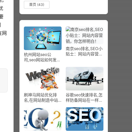
题，
首页
(43)
优
要
网
在网
南京seo排名,SEO小
贴士：网站内容营
杭州网站seo公
销，你怎样明白！
司,seo网站如何发掘
并挑选高端客户
刷神马网站优化排
谷歌seo快速排名,怎
名,在网站制造中站
样防备网站在一样平
内优化有哪些技能?
常SEO优化中被降
权？