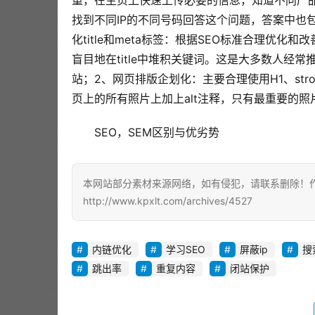
重，在主页上快速上传必要的信息，知道不同产
找到不同IP的不同号码回答这个问题，答案中也
化title和meta标签：根据SEO标准合理优化和
盲目地在title中堆积关键词。这是大多数人经
站；2、网页排版企划化：主要合理使用H1、str
页上的所有照片上加上alt注释，只有最重要的
SEO，SEM区别与优劣势
本网站部分素材来源网络，如有侵犯，请联系删除！作者
http://www.kpxlt.com/archives/4527
内链优化
学习SEO
屏蔽ip
搜
跳出率
重复内容
闭站保护