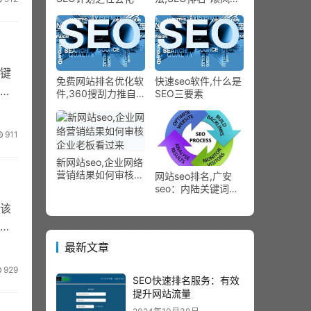
加价起争执 司机挥
刀刺向搭客
关键
免费网站排名优化软
快速seo软件,什么是
业
件,360搜刮力推自
SEO三要素
力品牌“好搜” 意在暗
讽行业乱象太“坏”?
911
新网站seo,企业网络
营销结果如何审核
网站seo排名,广安
企业老板看过来
seo：内陆关键词
seo排名手艺
该
最新文章
929
SEO快速排名服务：有效
提升网站流量