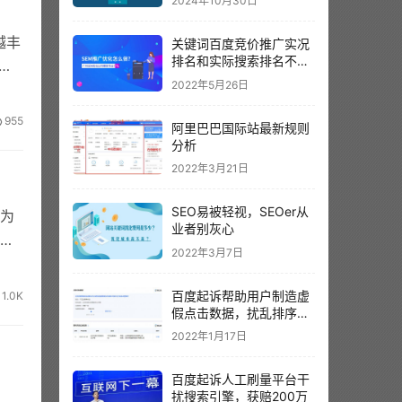
2024年10月30日
越丰
关键词百度竞价推广实况
排名和实际搜索排名不一
采
样？以哪个为准呢？
2022年5月26日
955
阿里巴巴国际站最新规则
分析
2022年3月21日
SEO易被轻视，SEOer从
为
业者别灰心
面
2022年3月7日
百度起诉帮助用户制造虚
1.0K
假点击数据，扰乱排序结
果。
2022年1月17日
百度起诉人工刷量平台干
扰搜索引擎，获赔200万