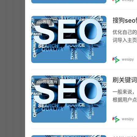
搜狗seo
seo教程
优化自己的
词导入主页
网站的先天
wesipy
刷关键词
seo优化教程
一般来说，
根据用户点
词。有了这
wesipy