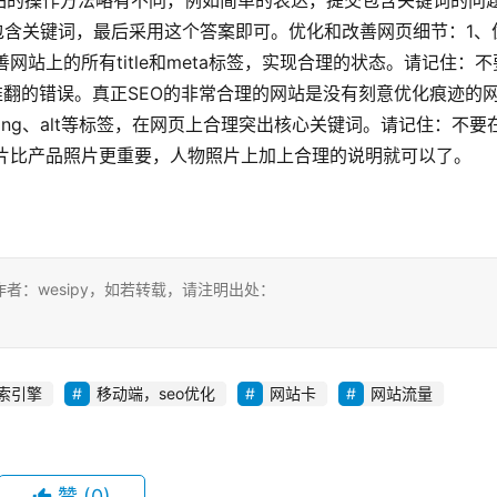
品的操作方法略有不同，例如简单的表达，提交包含关键词的问
包含关键词，最后采用这个答案即可。优化和改善网页细节：1、
改善网站上的所有title和meta标签，实现合理的状态。请记住：不
常推翻的错误。真正SEO的非常合理的网站是没有刻意优化痕迹的
ong、alt等标签，在网页上合理突出核心关键词。请记住：不要
照片比产品照片更重要，人物照片上加上合理的说明就可以了。
：wesipy，如若转载，请注明出处：
索引擎
移动端，seo优化
网站卡
网站流量
赞
(0)