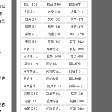
推行
(303)
搜刮
(186)
搜索引擎
(1008)
占我
搜索词
(156)
收录
(51)
收集
(51)
果
教诲
(37)
文本
(50)
文章
(37)
自己
朋侪
(54)
标签
(88)
标题
(37)
案牍
(75)
流量
(51)
用户
(273)
电商
(83)
症结
(60)
百度
(662)
百度SEO
(55)
百度优化
(1263)
目标
(109)
不
移动端，seo优化
(475)
竞争
(140)
竞价
(60)
算法
(127)
网站
(3750)
网站优化
(8619)
网站关键词
(77)
网站内容更新
(36)
网站卡
(475)
局也
网站推广
(36)
网站收录
(51)
网站流量
(476)
网络营销
(53)
网页
(161)
自学seo
(50)
营销
(235)
跳出率
(479)
软文
(92)
运营
(44)
重复内容
(475)
链接
(616)
高权
长尾
(230)
闭站保护
(475)
页面
(258)