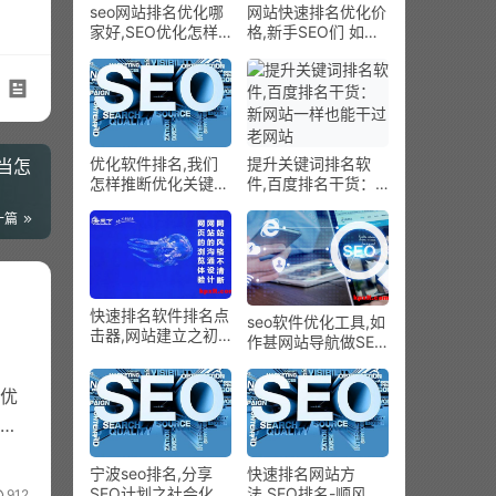
seo网站排名优化哪
网站快速排名优化价
家好,SEO优化怎样
格,新手SEO们 如果
进步网站用户体验？
对自身狠不下心不要
踏入SEO行业
优化软件排名,我们
提升关键词排名软
当怎
怎样推断优化关键词
件,百度排名干货：
的难度？
新网站一样也能干过
一篇
老网站
快速排名软件排名点
seo软件优化工具,如
击器,网站建立之初
作甚网站导航做SEO
的误区
优化呢
优
相
宁波seo排名,分享
快速排名网站方
SEO计划之社会化
法,SEO排名-顺风车
912