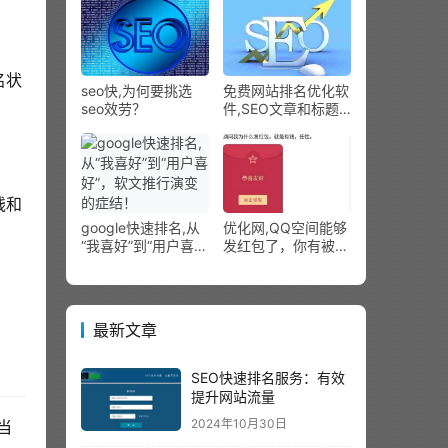
名状
seo快,为何要挑选
免费网站排名优化软
seo效劳？
件,SEO文章和标题
优化这里头学问很大
钱和
google快速排名,从
优化网,QQ空间能够
“我喜好”到“用户喜
发红包了，你有被空
好”，软文推行演变
间红包刷屏吗？
的症结！
最新文章
SEO快速排名服务：有效
提升网站流量
2024年10月30日
当