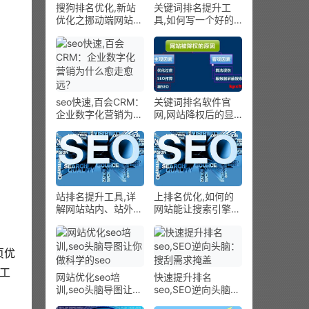
搜狗排名优化,新站
关键词排名提升工
优化之挪动端网站优
具,如何写一个好的
化
品牌谋划推行设计？
seo快速,百会CRM：
关键词排名软件官
企业数字化营销为什
网,网站降权后的显
么愈走愈远？
示与恢复设施？
站排名提升工具,详
上排名优化,如何的
解网站站内、站外链
网站能让搜索引擎更
接优化技能与作用
喜好？
页优
询工
网站优化seo培
快速提升排名
训,seo头脑导图让你
seo,SEO逆向头脑：
做科学的seo
搜刮需求掩盖