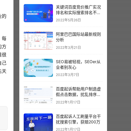
关键词百度竞价推广实况
排名和实际搜索排名不一
业的
样？以哪个为准呢？
2022年5月26日
阿里巴巴国际站最新规则
。每
分析
的方
2022年3月21日
链很
SEO易被轻视，SEOer从
自己
业者别灰心
先天
2022年3月7日
百度起诉帮助用户制造虚
假点击数据，扰乱排序结
果。
2022年1月17日
百度起诉人工刷量平台干
扰搜索引擎，获赔200万
2022年1月17日