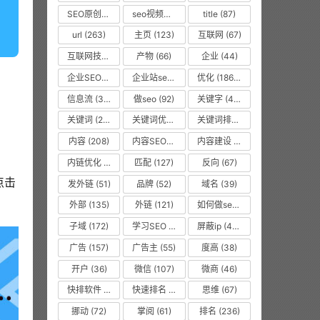
SEO原创文章
(63)
seo视频教程
(74)
title
(87)
url
(263)
主页
(123)
互联网
(67)
互联网技术从业者
(55)
产物
(66)
企业
(44)
企业SEO培训
(48)
企业站seo
(35)
优化
(1866)
信息流
(37)
做seo
(92)
关键字
(468)
关键词
(2010)
关键词优化
(45)
关键词排名
(135)
内容
(208)
内容SEO优化
(70)
内容建设
(48)
内链优化
(475)
匹配
(127)
反向
(67)
点击
发外链
(51)
品牌
(52)
域名
(39)
外部
(135)
外链
(121)
如何做seo优化
(99)
子域
(172)
学习SEO
(577)
屏蔽ip
(475)
广告
(157)
广告主
(55)
度高
(38)
开户
(36)
微信
(107)
微商
(46)
快排软件
(857)
快速排名
(10616)
思维
(67)
挪动
(72)
掌阅
(61)
排名
(236)