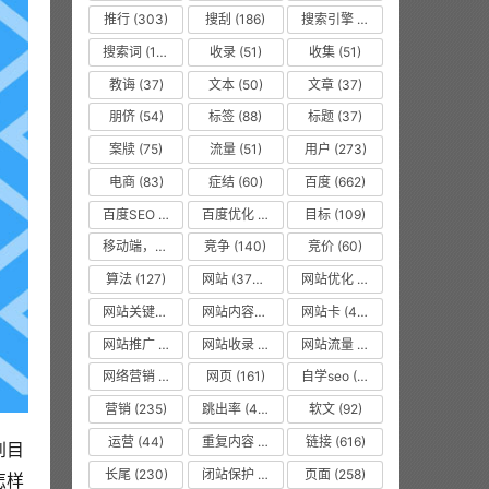
推行
(303)
搜刮
(186)
搜索引擎
(1008)
搜索词
(156)
收录
(51)
收集
(51)
教诲
(37)
文本
(50)
文章
(37)
朋侪
(54)
标签
(88)
标题
(37)
案牍
(75)
流量
(51)
用户
(273)
电商
(83)
症结
(60)
百度
(662)
百度SEO
(55)
百度优化
(1263)
目标
(109)
移动端，seo优化
(475)
竞争
(140)
竞价
(60)
算法
(127)
网站
(3750)
网站优化
(8619)
网站关键词
(77)
网站内容更新
(36)
网站卡
(475)
网站推广
(36)
网站收录
(51)
网站流量
(476)
网络营销
(53)
网页
(161)
自学seo
(50)
营销
(235)
跳出率
(479)
软文
(92)
运营
(44)
重复内容
(475)
链接
(616)
到目
长尾
(230)
闭站保护
(475)
页面
(258)
怎样