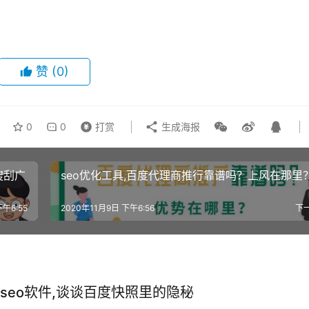
赞
(0)
0
0
打赏
生成海报
搜刮广
seo优化工具,百度代理商推行靠谱吗？上风在那里
下午6:55
2020年11月9日 下午6:56
下
seo软件,谈谈百度快照里的隐秘