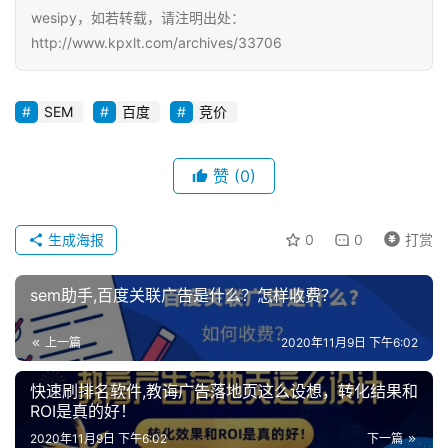
wesipy，如若转载，请注明出处：
http://www.kpxlt.com/archives/33706
SEM
百度
竞价
赞
(0)
生成海报
0
0
打赏
sem助手,百度关联广告是什么？怎样收费？
上一篇
2020年11月9日 下午6:02
快速刷排名软件,教诲广告落地页这么设想，转化结果和
ROI是真的好！
2020年11月9日 下午6:02
下一篇