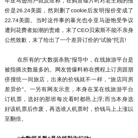
年亚马逊用户就反应称，在购置碟片时对老主顾的报
价是26.24美圆，然则删了cookie后发明报价变成了
22.74美圆。当时这件事的暴光也令亚马逊饱受争议
遭到花费者如潮的责难，末了CEO贝索斯不能不亲身
公然致歉，末了给出了一个差异订价的“试验”托言! 
 在所有的“大数据杀熟”报导中，在线旅游平台是
被指摘次数最多的。网友曾爆料称在携程上订房跟朋
侪搜统一间旅店，出来的价钱就不一样，“旅店同房
差异价”。一另有网友示意，本身在某在线旅游平台
订机票，选好的那班每次看时都邑上浮;而当本身选
好该机票后作废，再选谁人机票时，价钱马上上涨以
至翻倍。 