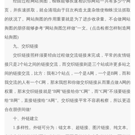
经由过程网站舆图，蜘蛛能够疾速相识你网站一共有多少个网
页，并疾速抓取，就会涌现由于目次构造太庞杂致使蜘蛛没法抓取
的状况了。网站舆图的作用重要就是为了进步收录量。不会做网站
舆图的朋侪能够参考“网站舆图怎样做”一文。(点击检察怎样制造网
站舆图)
九、交织链接
交织链接照样须要经由过程做交流链接来完成，平常的友情链
接只是2个站之间的链接交流，而交织链接则是三个站或许更多站之
间的链接交流，比方：我有2个站点，一个是A网，一个是B网，而和
我交流的人有一个C网，那末我想和你做交织链接从而重点做A网的
权重，那末交织链接就是“B网”链接给你“C网”，而“C网”不须要链接
给“B网”，直接链接给“A网”。交织链接平常不容易检察，所以更适
合在朋侪间做!
十、外链建立
1.多样性。外链可分为：锚文本、超链接、图片链接、纯文本。