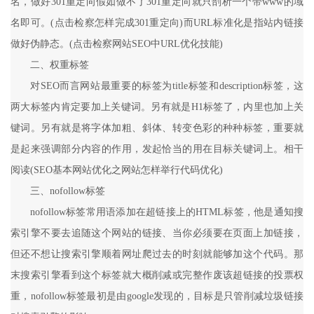
名，做好301重定向假如做不了301重定向就只剖析一个带www的域
名即可。(点击检察怎样完成301重定向)而URL标准化是指站内链接
做好伪静态。(点击检察网站SEO中URL优化技能)
二、权重标签
对SEO而言网站最重要的标签为title标签和description标签，这
两大标签内肯定要加上关键词。另有就是H1标签了，内里也加上关
键词。另有就是将字体加粗、斜体、转变色彩的种种标签，重要就
是起来强调部分内容的作用，发起恰当的用在目标关键词上。相干
阅读(SEO基本网站优化之网站怎样举行代码优化)
三、nofollow标签
nofollow标签常用语添加在超链接上的HTML标签，他是通知搜
索引擎不要去追随这个网站的链接、当你必须要在页面上加链接，
但还不想让搜索引擎顺着网址爬过去的时刻就能够加这个代码。那
末搜索引擎看到这个标签就大概削减或完整作废该超链接的投票权
重，nofollow标签最初是由google发现的，目标是只管削减垃圾链接