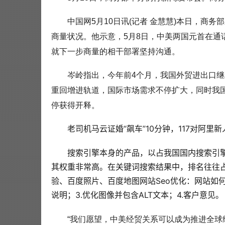
中国网5月10日讯(记者 金慧慧)本日，商
商量状况。他示意，5月8日，中美两国元首在
就下一步商量的相干部署坚持沟通。
岑岭指出，今年前4个月，我国外贸进出口
重回增进轨道，国际市场需求不停扩大，同时我
停获得开释。
老司机马云证婚“飙车”10分钟，117对阿里
搜索引擎本身的产品，以占我国国内搜索引擎
其权重非常高。在关键词搜索结果中，排名往往
验、百度照片、百度地图网站Seo优化：网站如何
说明；3.优化图像并包含ALT文本；4.客户意见。
“我们愿望，中美经贸关系可以成为推进全球