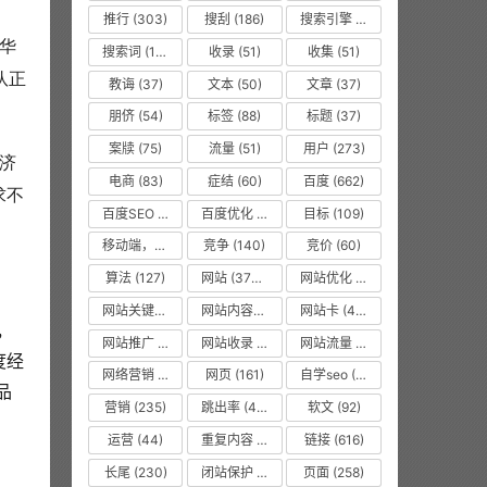
推行
(303)
搜刮
(186)
搜索引擎
(1008)
来华
搜索词
(156)
收录
(51)
收集
(51)
队正
教诲
(37)
文本
(50)
文章
(37)
朋侪
(54)
标签
(88)
标题
(37)
案牍
(75)
流量
(51)
用户
(273)
济
电商
(83)
症结
(60)
百度
(662)
求不
百度SEO
(55)
百度优化
(1263)
目标
(109)
移动端，seo优化
(475)
竞争
(140)
竞价
(60)
算法
(127)
网站
(3750)
网站优化
(8619)
网站关键词
(77)
网站内容更新
(36)
网站卡
(475)
，
网站推广
(36)
网站收录
(51)
网站流量
(476)
度经
网络营销
(53)
网页
(161)
自学seo
(50)
品
营销
(235)
跳出率
(479)
软文
(92)
运营
(44)
重复内容
(475)
链接
(616)
长尾
(230)
闭站保护
(475)
页面
(258)