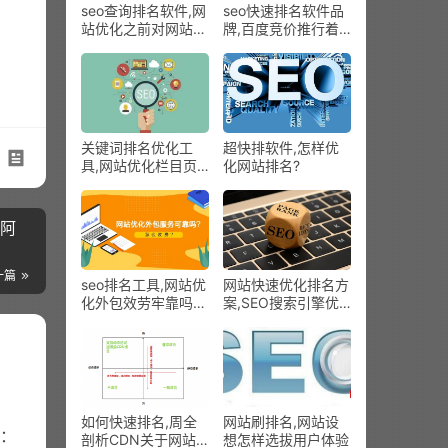
seo查询排名软件,网
seo快速排名软件品
站优化之前对网站有
牌,百度竞价推行着
一个明白的定位
陆页怎样优化？这些
要领能够提拔转化率
关键词排名优化工
超快排软件,怎样优
具,网站优化栏目页
化网站排名?
提拔排名的要领
对阿
一篇
seo排名工具,网站优
网站快速优化排名方
化外包效劳牢靠吗？
案,SEO搜索引擎优
怎样收费?
化，被人们无视的网
络营销中心妙技
如何快速排名,周全
网站刷排名,网站设
：
剖析CDN关于网站
想怎样选拔用户体验