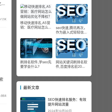
在搜索引擎中的利害
之间
问题
1.1K
移动快速排名,A5营
销：医疗网站怎么做
seo快速,腾讯再次，
网站优化不降权？
作为嵌入式轻轻信的
红包推行视频
刷排名软件,学seo先
网站关键词刷排名软
要学会什么?
件,百度排名前20名
的网站优化到首页要
领
索
最新文章
864
SEO快速排名服务：有效
提升网站流量
2024年10月30日