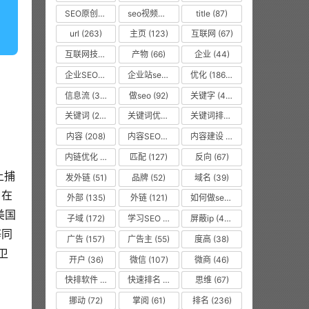
SEO原创文章
(63)
seo视频教程
(74)
title
(87)
url
(263)
主页
(123)
互联网
(67)
互联网技术从业者
(55)
产物
(66)
企业
(44)
企业SEO培训
(48)
企业站seo
(35)
优化
(1866)
信息流
(37)
做seo
(92)
关键字
(468)
关键词
(2010)
关键词优化
(45)
关键词排名
(135)
内容
(208)
内容SEO优化
(70)
内容建设
(48)
内链优化
(475)
匹配
(127)
反向
(67)
上捕
发外链
(51)
品牌
(52)
域名
(39)
名在
外部
(135)
外链
(121)
如何做seo优化
(99)
美国
子域
(172)
学习SEO
(577)
屏蔽ip
(475)
等同
广告
(157)
广告主
(55)
度高
(38)
卫
开户
(36)
微信
(107)
微商
(46)
快排软件
(857)
快速排名
(10616)
思维
(67)
挪动
(72)
掌阅
(61)
排名
(236)