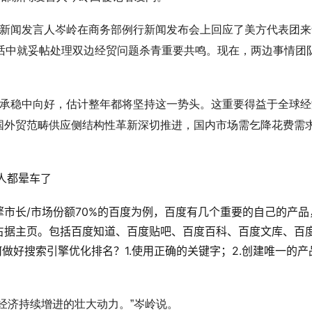
务部新闻发言人岑岭在商务部例行新闻发布会上回应了美方代表团
通话中就妥帖处理双边经贸问题杀青重要共鸣。现在，两边事情团
继承稳中向好，估计整年都将坚持这一势头。这重要得益于全球经
国外贸范畴供应侧结构性革新深切推进，国内市场需乞降花费需
新人都晕车了
市长/市场份额70%的百度为例，百度有几个重要的自己的产品
占据主页。包括百度知道、百度贴吧、百度百科、百度文库、百
做好搜索引擎优化排名？1.使用正确的关键字；2.创建唯一的产
 
经济持续增进的壮大动力。”岑岭说。