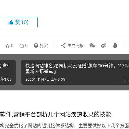
赞
(0)
0
0
打赏
生成海报
品牌？
快速网站排名,老司机马云证婚“飙车”10分钟，117
里新人都晕车了
午3:05
2020年11月7日 上午3:05
下
软件,营销平台剖析几个网站疾速收录的技能
构完全优化了网站的超链接体系结构。主要要做好以下几个方面