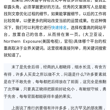
如果在Seo关键字排名优化中有很多详细信息，要真正
崭露头角，必须掌握更好的方法。优秀的文案撰写人总是能
找到文章优化过程的细节，如果能掌握细节，以后的工作将
比较简单，以便更多的网站改变当前的运营成果。在这种情
况下，我们可以利用它进行
快速排名
，选择权重高的网站平
台，放置自己的信息，从而排在第一页。(大卫亚设，
Northern  Exposure(美国电视)，官衔)具体哪个平台的权
重高取决于业界关键词。这里很难直接列举，用关键词搜索
就知道了。 
末了是先舍后得，经商的人都晓得，细水长流，有舍方
有得，许多人买卖之所以做不大，问题是什么?许多要素就
是在于不敢先舍，每每都把后得放在了前面，这完全是推翻
了次序嘛，只要真正晓得把眼前好处化小，有耐烦守候，勇
于先舍，每每背面都能获得丰盛的果实。
上面说了推行的要领有许许多多，比方罕见的朋友圈，