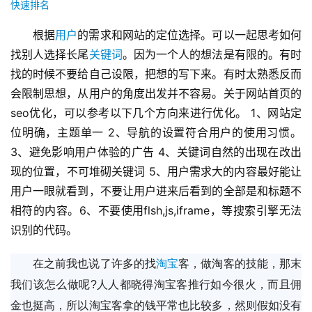
快速排名
根据
用户
的需求和网站的定位选择。可以一起思考如何
找别人选择长尾
关键词
。因为一个人的想法是有限的。有时
找的时候不要给自己设限，把想的写下来。有时太熟悉反而
会限制思想，从用户的角度出发并不容易。关于网站首页的
seo优化，可以参考以下几个方向来进行优化。 1、网站定
位明确，主题单一 2、导航的设置符合用户的使用习惯。 
3、避免影响用户体验的广告 4、关键词自然的出现在改出
现的位置，不可堆砌关键词 5、用户需求大的内容最好能让
用户一眼就看到，不要让用户进来后看到的全部是和标题不
相符的内容。6、不要使用flsh,js,iframe，等搜索引擎无法
识别的代码。
在之前我也说了许多的找
淘宝
客，做淘客的技能，那末
我们该怎么做呢?人人都晓得淘宝客推行如今很火，而且佣
金也挺高，所以淘宝客拿的钱平常也比较多，然则假如没有