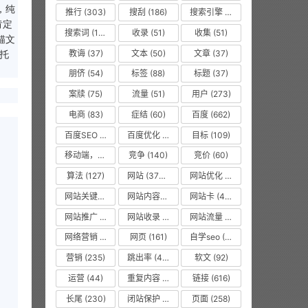
，纯
推行
(303)
搜刮
(186)
搜索引擎
(1008)
肯定
搜索词
(156)
收录
(51)
收集
(51)
锚文
教诲
(37)
文本
(50)
文章
(37)
依托
朋侪
(54)
标签
(88)
标题
(37)
案牍
(75)
流量
(51)
用户
(273)
电商
(83)
症结
(60)
百度
(662)
百度SEO
(55)
百度优化
(1263)
目标
(109)
移动端，seo优化
(475)
竞争
(140)
竞价
(60)
算法
(127)
网站
(3750)
网站优化
(8619)
网站关键词
(77)
网站内容更新
(36)
网站卡
(475)
网站推广
(36)
网站收录
(51)
网站流量
(476)
网络营销
(53)
网页
(161)
自学seo
(50)
营销
(235)
跳出率
(479)
软文
(92)
运营
(44)
重复内容
(475)
链接
(616)
长尾
(230)
闭站保护
(475)
页面
(258)