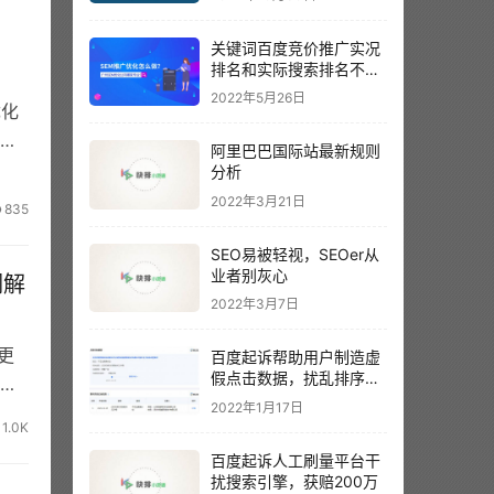
关键词百度竞价推广实况
排名和实际搜索排名不一
样？以哪个为准呢？
2022年5月26日
优化
第
阿里巴巴国际站最新规则
分析
2022年3月21日
835
SEO易被轻视，SEOer从
业者别灰心
调解
2022年3月7日
更
百度起诉帮助用户制造虚
假点击数据，扰乱排序结
细
果。
2022年1月17日
1.0K
百度起诉人工刷量平台干
扰搜索引擎，获赔200万