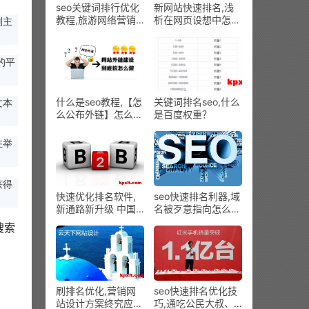
seo关键词排行优化
新网站快速排名,浅
教程,旅游网络营销
析在网页设想中怎样
则主
计划，以增进各旅游
让按钮引发用户点击
景点引荐
欲望
的平
什么是seo教程,【怎
关键词排名seo,什么
文本
么公布外链】怎么增
是百度权重？
添高质量外链_关键
字排名
在举
获得
快速优化排名软件,
seo快速排名利器,域
新通路新升级 中国
名被歹意指向怎么办
B2B电商迎来革新新
啊？
搜索
机遇
刷排名优化,营销网
seo快速排名优化技
站设计方案终究应该
巧,通吃公民大叔、