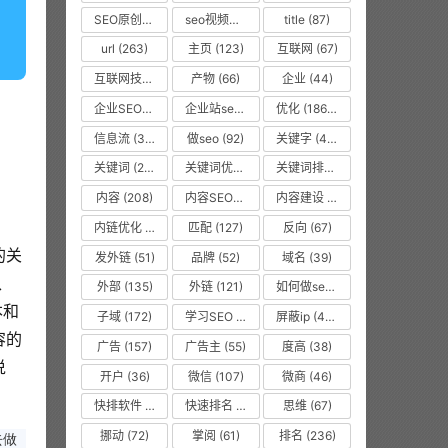
SEO原创文章
(63)
seo视频教程
(74)
title
(87)
url
(263)
主页
(123)
互联网
(67)
互联网技术从业者
(55)
产物
(66)
企业
(44)
企业SEO培训
(48)
企业站seo
(35)
优化
(1866)
信息流
(37)
做seo
(92)
关键字
(468)
关键词
(2010)
关键词优化
(45)
关键词排名
(135)
内容
(208)
内容SEO优化
(70)
内容建设
(48)
内链优化
(475)
匹配
(127)
反向
(67)
的关
发外链
(51)
品牌
(52)
域名
(39)
、
外部
(135)
外链
(121)
如何做seo优化
(99)
本和
子域
(172)
学习SEO
(577)
屏蔽ip
(475)
容的
广告
(157)
广告主
(55)
度高
(38)
说
开户
(36)
微信
(107)
微商
(46)
快排软件
(857)
快速排名
(10616)
思维
(67)
挪动
(72)
掌阅
(61)
排名
(236)
去做