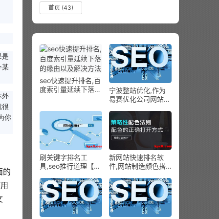
首页
(43)
果是
今某
seo快速提升排名,百
度索引量延续下落的
宁波整站优化,作为
本外
缘由以及解决方法
易赛优化公司网站优
就很
化怎样从零学起
为你
刷关键字排名工
新网站快速排名软
具,seo推行道理【更
件,网站制造颜色搭
面的
有用的seo推行体式
配该怎样弄?
格局】
使用
文