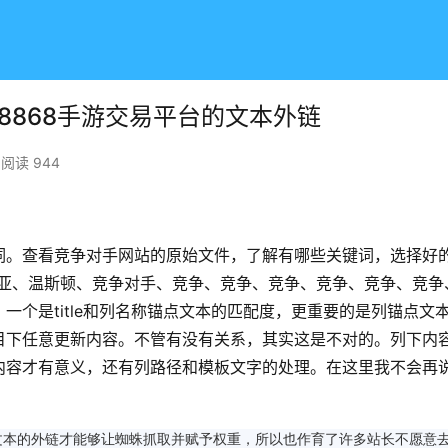
:8868手游交易平台的文本外链
阅读 944
词。查看竞争对手网站的原始文件，了解有哪些关键词，选择好
比亚、温斯顿、竞争对手、竞争、竞争、竞争、竞争、竞争、竞争
一个是title和列名称锚点文本的匹配度，更重要的是列锚点文
目下任意更新内容。不管有没有关系，其实这是不对的。列下内
内容才有意义，还有列路径和模板文字的处理。在这里我不会再
文本的外链才能够让蜘蛛抓取并赋予权重，所以也作育了许多站长不愿意