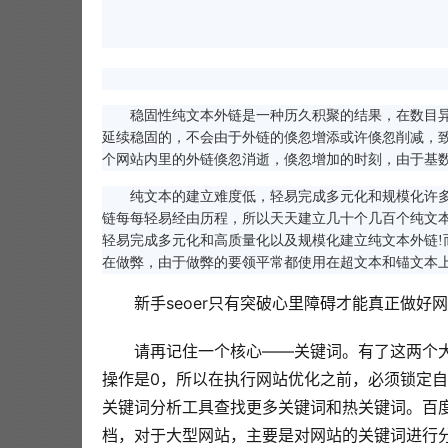
稳固性纯文本外链是一种历久积聚的结果，在数目异
延续稳固的，不会由于外链的倏忽增添或许倏忽削减，
个网站内里的外链倏忽消逝，倏忽增加的时刻，由于基数
纯文本的建立难度低，轻易完成多元化和规模化许多
链每每轻易经由历程，所以天天建立几十个几百个纯文
轻易完成多元化和高质量化以及规模化建立纯文本外链
在做弊，由于做弊的要领平常都使用在超文本和锚文本上
新手seoer只有突破心里障碍才能真正做好
请再记住一个核心——关键词。有了这两个
操作是0，所以在执行网站优化之前，必须锁定自
关键词分析工具查找更多关键词和热关键词。百
档，对于大型网站，主要是对网站的关键词进行分