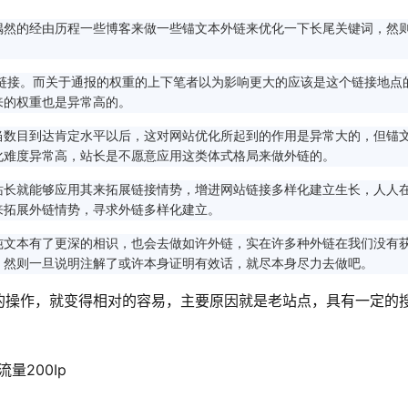
然的经由历程一些博客来做一些锚文本外链来优化一下长尾关键词，然
接。而关于通报的权重的上下笔者以为影响更大的应该是这个链接地点
来的权重也是异常高的。
数目到达肯定水平以后，这对网站优化所起到的作用是异常大的，但锚
化难度异常高，站长是不愿意应用这类体式格局来做外链的。
长就能够应用其来拓展链接情势，增进网站链接多样化建立生长，人人
来拓展外链情势，寻求外链多样化建立。
文本有了更深的相识，也会去做如许外链，实在许多种外链在我们没有
，然则一旦说明注解了或许本身证明有效话，就尽本身尽力去做吧。
的操作，就变得相对的容易，主要原因就是老站点，具有一定的
量200Ip