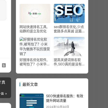
如何做
女神和小鲜肉，小米
的强势反弹来了
网站快速排名工具,
seo群排名优化,少点
站群的竖立及优化
套路多点真诚 这篇
SEO指南值得浏览
好搜排名优化软件,
提高关键词排名软
被骂怕了？小米华为
件,SEO真的是没有
魅族不玩饥饿营销了
前程的行业吗
才真
最新文章
一篇
SEO快速排名服务：有效
提升网站流量
2024年10月30日