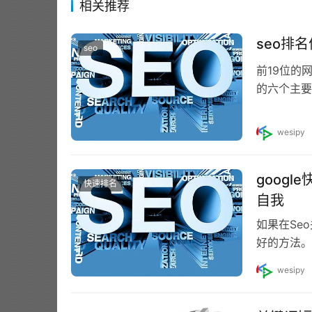
相关推荐
seo排
seo
前19位的
的六个主要
三阶段：网
wesipy
goog
快速排名
自我
如果在Se
好的方法。
节，以后的
wesipy