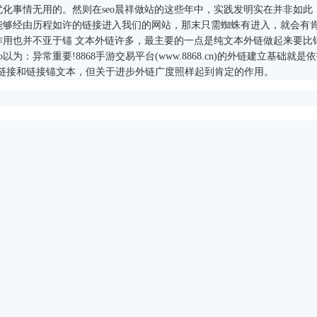
化事情无用的。然则在seo晨祥做站的这些年中，实践发明实在并非如此
能够经由历程如许的链接进入我们的网站，那末只需蜘蛛有进入，就会有
用也并不亚于锚 文本外链许多，最主要的一点是纯文本外链做起来要比
为：异常重要!8868手游交易平台(www.8868.cn)的外链建立基础就是
链接和链接锚文本，但关于进步外链广度照样起到肯定的作用。