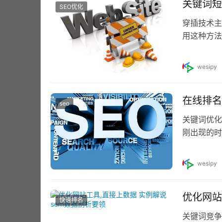
关键词短
SEO优化
穿插技术主
用这种方法
高，从而提
wesipy
在线排名
seo
关键词优化
刚出现的时
间是21世
wesipy
优化网站
快速排名
关键词竞争