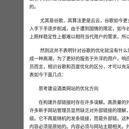
的。 
 尤其是谷歌，其算法更是云云，谷歌如今更多是针对英文网站举行收录，关于中文的收录自身就比较少，以至
入手下手逐步削减，由于遭到国情的限定，如今
上照样稳定性上都难以相符当代用户的需求，所以
 然则这并不表明针对谷歌的优化就没有什么效益了?由于跟着国度跨境电商的计谋，那末到外洋淘金就会逐步构
成一种高潮，为了更好的服务于外洋的用户，响
员而言，相识谷歌和百度优化的区分，才可以充
表如今下面几点： 
思考建设酒类网站的优化方向
在构建外部链接时存在许多误解。高质量的
许多新手网站管理员显然缺乏对外部链接的理解
级。它不再是随机的发条链接，而是外部链。这
内容必须是原始的。内容必须与网站主题相关。