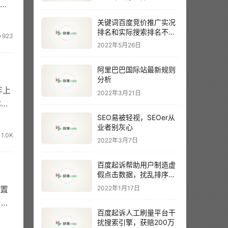
是很
关键词百度竞价推广实况
排名和实际搜索排名不一
923
样？以哪个为准呢？
2022年5月26日
阿里巴巴国际站最新规则
分析
年上
2022年3月21日
体验
SEO易被轻视，SEOer从
业者别灰心
1.0K
2022年3月7日
百度起诉帮助用户制造虚
假点击数据，扰乱排序结
果。
2022年1月17日
置
)，
百度起诉人工刷量平台干
扰搜索引擎，获赔200万