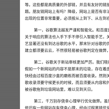
等。这些都是高质量的外部链，并且有友好的链
题。朋友链网站上有吗？降级，网站上是否有非法
出现的位置非常重要，必须按从上到下、从左到右
 第一，谷歌算法越发严谨和智能化。和百度比拟，虽然百度可以对相干的搜刮结果可以举行智能化调解，而且
关于响应的算法也入手下手不停引入智能手艺，
艺显著还没有到达谷歌的水平，那末针对谷歌的
建立都须要云云，不然很轻易被谷歌判定在做弊，
 第二，谷歌关于新站审核更加严厉。我们晓得百度可以充足连系我国的国情，可以对新网站赋予肯定的照应，
假如一个新网站的内容不是那末的垃圾，存在着
快经由过程百度沙盒的磨练而被百度收录。然则
歌收录须要守候更长的时候，而且须要从内容和
被谷歌拖到垃圾网站里，难以见到天日。 
 第三，千万别存侥幸心理举行优化做弊。虽然如今百度关于做弊的惩办力度以及检索水平都得到了提拔，然则
依旧有一些网站存有侥幸心理，经由过程黑链优