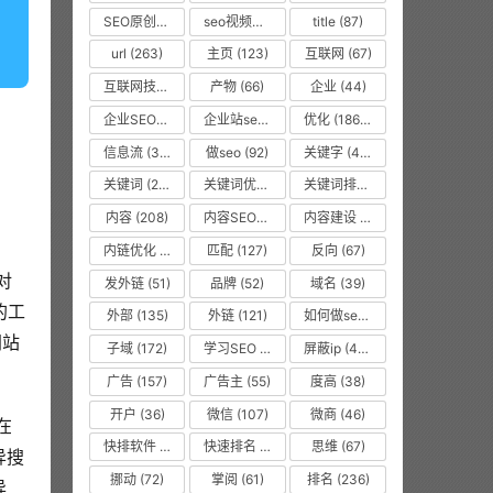
SEO原创文章
(63)
seo视频教程
(74)
title
(87)
url
(263)
主页
(123)
互联网
(67)
互联网技术从业者
(55)
产物
(66)
企业
(44)
企业SEO培训
(48)
企业站seo
(35)
优化
(1866)
信息流
(37)
做seo
(92)
关键字
(468)
关键词
(2010)
关键词优化
(45)
关键词排名
(135)
内容
(208)
内容SEO优化
(70)
内容建设
(48)
内链优化
(475)
匹配
(127)
反向
(67)
对
发外链
(51)
品牌
(52)
域名
(39)
的工
外部
(135)
外链
(121)
如何做seo优化
(99)
网站
子域
(172)
学习SEO
(577)
屏蔽ip
(475)
。
广告
(157)
广告主
(55)
度高
(38)
开户
(36)
微信
(107)
微商
(46)
在
快排软件
(857)
快速排名
(10616)
思维
(67)
异搜
挪动
(72)
掌阅
(61)
排名
(236)
异