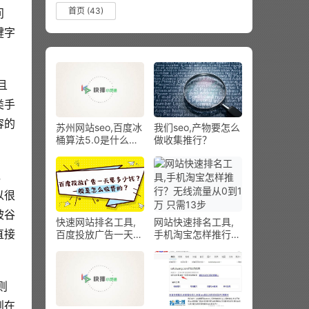
首页
(43)
问
键字
类手
容的
苏州网站seo,百度冰
我们seo,产物要怎么
桶算法5.0是什么？
做收集推行？
小灵通SEO带你周全
相识
以很
被谷
快速网站排名工具,
网站快速排名工具,
直接
百度投放广告一天要
手机淘宝怎样推行？
多少钱？平常是怎样
无线流量从0到1万
收费的？
只需13步
则在