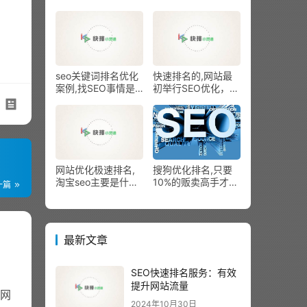
化排名好，但访客少
的缘由及处理
seo关键词排名优化
快速排名的,网站最
案例,找SEO事情是
初举行SEO优化，要
去甲方照样乙方？
挑选关键词，
网站优化极速排名,
搜狗优化排名,只要
淘宝seo主要是什么_
10%的贩卖高手才控
一篇
快速排名
制的高阶技能
最新文章
SEO快速排名服务：有效
提升网站流量
网
2024年10月30日