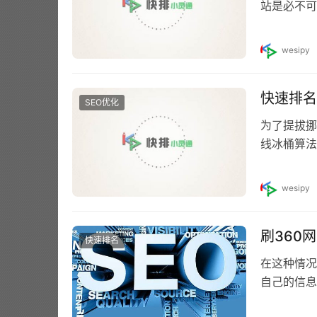
站是必不可
明显的。根
wesipy
快速排名
SEO优化
为了提拔挪
线冰桶算法
推出的一个
wesipy
刷360
快速排名
在这种情况
自己的信息，
官衔)具体