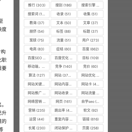
推行
(303)
搜刮
(186)
搜索引擎
(1008)
搜索词
(156)
收录
(51)
收集
(51)
教诲
(37)
文本
(50)
文章
(37)
快度
朋侪
(54)
标签
(88)
标题
(37)
案牍
(75)
流量
(51)
用户
(273)
电商
(83)
症结
(60)
百度
(662)
百度SEO
(55)
百度优化
(1263)
目标
(109)
化职
移动端，seo优化
(475)
竞争
(140)
竞价
(60)
重要
算法
(127)
网站
(3750)
网站优化
(8619)
网站关键词
(77)
网站内容更新
(36)
网站卡
(475)
网站推广
(36)
网站收录
(51)
网站流量
(476)
网络营销
(53)
网页
(161)
自学seo
(50)
名。
营销
(235)
跳出率
(479)
软文
(92)
已升
运营
(44)
重复内容
(475)
链接
(616)
链的
长尾
(230)
闭站保护
(475)
页面
(258)
等