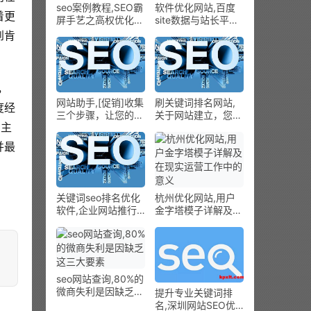
seo案例教程,SEO霸
软件优化网站,百度
着更
屏手艺之高权优化也
site数据与站长平台
能轻松做好
收录差别大剖析
到肯
，
网站助手,[促销]收集
刷关键词排名网站,
度经
三个步骤，让您的收
关于网站建立，您大
用主
集推行更顺畅 – 优异
概疏忽的处所
的客户价钱
并最
关键词seo排名优化
杭州优化网站,用户
软件,企业网站推行
金字塔模子详解及在
计划
现实运营工作中的意
义
seo网站查询,80%的
微商失利是因缺乏这
提升专业关键词排
三大要素
名,深圳网站SEO优