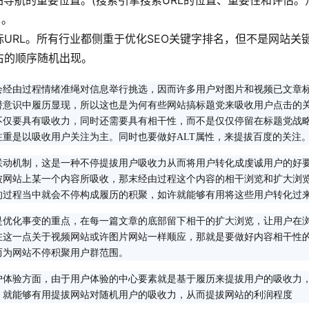
站导航的重要位置。(搜索引擎搜索URL的位置、重要性和评估。
)。
URL。所有行业都侧重于优化SEO关键字排名，但不是网站关
的顺序随机出现。 
会经由过程情绪准绳对信息举行挑选，因而许多用户对图片和视频已文章
潜意识中履历显现，所以这也是为何有些网站搞标题党来吸收用户点击的
不仅要具有吸收力，同时还需要具有相干性，而不是仅仅停留在标题党战
重是以吸收用户关注为主。同时也要做好ALT属性，来提拔百度的关注
联动机制，这是一种不停提拔用户吸收力从而将用户转化成虔诚用户的好
被网站上某一个内容所吸收，那末经由过程这个内容的相干浏览和扩大浏
的过程当中就会不停构成履历的积聚，如许就能够有用将这些用户转化过
是优化事变的重点，在每一篇文章的底部留下相干的扩大浏览，让用户在
在这一点关于视频网站或许图片网站一样顺应，那就是要做好内容相干性
而为网站不停积聚用户群范围。
户体验方面，由于用户体验的中心要素就是基于履历来提拔用户的吸收力
，就能够有用提拔网站对随机用户的吸收力，从而提拔网站的利润程度