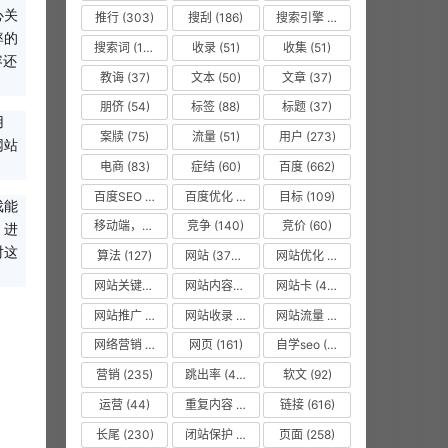
心关
推行
(303)
搜刮
(186)
搜索引擎
(1008)
率的
搜索词
(156)
收录
(51)
收集
(51)
容还
教诲
(37)
文本
(50)
文章
(37)
朋侪
(54)
标签
(88)
标题
(37)
用
案牍
(75)
流量
(51)
用户
(273)
网站
电商
(83)
症结
(60)
百度
(662)
百度SEO
(55)
百度优化
(1263)
目标
(109)
戏能
移动端，seo优化
(475)
竞争
(140)
竞价
(60)
，进
对这
算法
(127)
网站
(3750)
网站优化
(8619)
网站关键词
(77)
网站内容更新
(36)
网站卡
(475)
网站推广
(36)
网站收录
(51)
网站流量
(476)
网络营销
(53)
网页
(161)
自学seo
(50)
营销
(235)
跳出率
(479)
软文
(92)
运营
(44)
重复内容
(475)
链接
(616)
长尾
(230)
闭站保护
(475)
页面
(258)