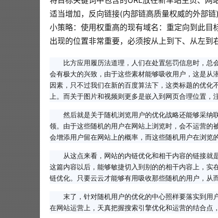
将目标关键词中包含的URL放在新车站主页、网
适当增加，反向链接(内部链高质量权威的外部链
小策略：使用权重高的现有域名：重定向到此目标
出现的位置非常重要，必须按从上到下、从左到右
比方应用履历法道理，人们在处置惩罚信息时，总
会有极大的兴致，由于这些素材能够吸收用户，这是从
因素，只不过我们在新的百度算法下，这类标题的优化
上。而关于图片和视频则更多是嵌入到网页合理位置，注
然后就是关于随机浏览用户的优化战略还能够采纳
领。由于这些随机的用户在网站上浏览时，会不运营的
会增添用户留在网站上的概率，而这些随机用户在浏览
从这点来看，网站的内链优化和相干内容的链接就
这篇内容以后，能够敏捷切入到别的的相干内容上，实
链优化。只要云云才能够有用吸收那些随机的用户，从
末了，针对随机用户的优化的中心照样要落实到用
在网站运营上，天真把握搜索引擎优化和运营的结合点