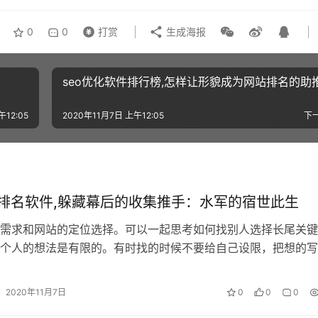
0
0
打赏
生成海报
seo优化软件排行榜,怎样让形貌成为网站排名的助
午12:05
2020年11月7日 上午12:05
下
o排名软件,躲藏幕后的收集推手：水军的宿世此生
需求和网站的定位选择。可以一起思考如何找别人选择长尾关键
个人的想法是有限的。有时找的时候不要给自己设限，把想的写
熟悉反而会限制思想，从用户的角度出发…
2020年11月7日
0
0
0