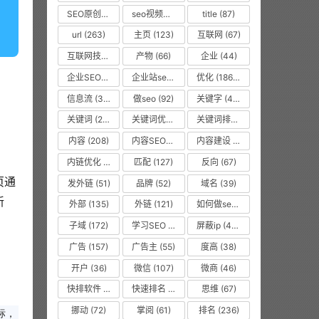
SEO原创文章
(63)
seo视频教程
(74)
title
(87)
url
(263)
主页
(123)
互联网
(67)
互联网技术从业者
(55)
产物
(66)
企业
(44)
企业SEO培训
(48)
企业站seo
(35)
优化
(1866)
信息流
(37)
做seo
(92)
关键字
(468)
关键词
(2010)
关键词优化
(45)
关键词排名
(135)
内容
(208)
内容SEO优化
(70)
内容建设
(48)
内链优化
(475)
匹配
(127)
反向
(67)
页通
发外链
(51)
品牌
(52)
域名
(39)
新
外部
(135)
外链
(121)
如何做seo优化
(99)
子域
(172)
学习SEO
(577)
屏蔽ip
(475)
广告
(157)
广告主
(55)
度高
(38)
开户
(36)
微信
(107)
微商
(46)
快排软件
(857)
快速排名
(10616)
思维
(67)
挪动
(72)
掌阅
(61)
排名
(236)
标，