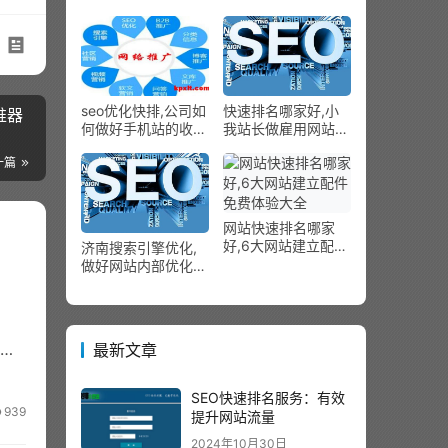
吧，求指点！感谢？
计划
seo优化快排,公司如
快速排名哪家好,小
推器
何做好手机站的收集
我站长做雇用网站支
推行
招 做泛不如做精
一篇
网站快速排名哪家
好,6大网站建立配件
济南搜索引擎优化,
免费体验大全
做好网站内部优化让
关键词疾速进入首页
下
最新文章
SEO快速排名服务：有效
939
提升网站流量
2024年10月30日