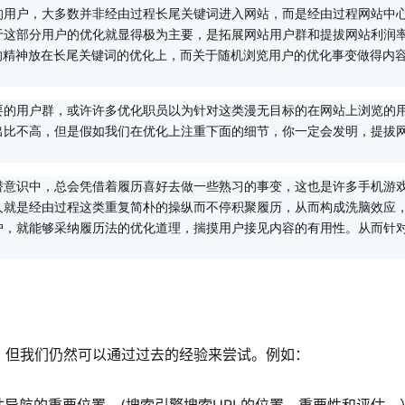
的用户，大多数并非经由过程长尾关键词进入网站，而是经由过程网站中
于这部分用户的优化就显得极为主要，是拓展网站用户群和提拔网站利润
的精神放在长尾关键词的优化上，而关于随机浏览用户的优化事变做得内
要的用户群，或许许多优化职员以为针对这类漫无目标的在网站上浏览的
出比不高，但是假如我们在优化上注重下面的细节，你一定会发明，提拔
潜意识中，总会凭借着履历喜好去做一些熟习的事变，这也是许多手机游
人就是经由过程这类重复简朴的操纵而不停积聚履历，从而构成洗脑效应
户，就能够采纳履历法的优化道理，揣摸用户接见内容的有用性。从而针
，但我们仍然可以通过过去的经验来尝试。例如：