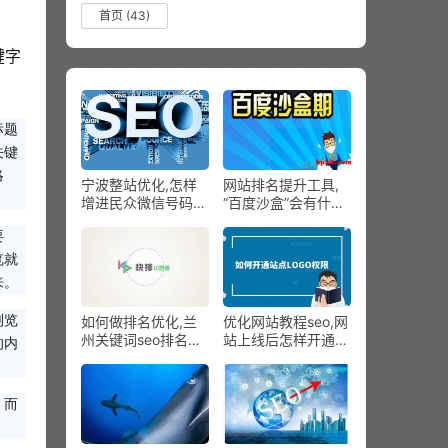
）
首页
(43)
键字
标题
关键
略
宁波整站优化,怎样
网站排名提升工具,
。
增进民众微信号码
“百度沙盒”会有什么
吗？九个实用技巧给
特性?
要
你
览就
来。
如何做排名优化,兰
优化网站教程seo,网
浏览
州关键词seo排名之
站上线后怎样开通站
的内
挪动站建立必要仔细
点LOGO权限
什么
，而