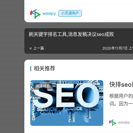
wesipy
小灵通用户
刷关键字排名工具,消息发稿决议seo成败
上一篇
2020年11月7日 上
相关推荐
快排se
快速排名
根据用户的
词。因为一
来。有时太
wesipy