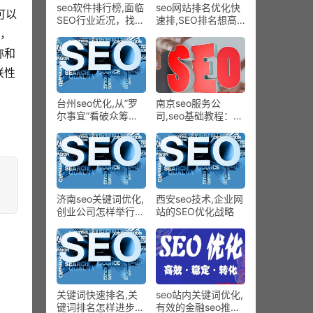
seo软件排行榜,面临
seo网站排名优化快
可以
SEO行业近况，找优
速排,SEO排名想高
化将成为新的曙光!
效提拔都有哪些要注
钱，
意的
称和
联性
台州seo优化,从”罗
南京seo服务公
尔事宜”看破众筹营
司,seo基础教程：网
销三大套路：放肆卖
站图片收录与展示的
情怀
维度
济南seo关键词优化,
西安seo技术,企业网
创业公司怎样举行周
站的SEO优化战略
全营销？官微建站也
是个不错的挑选！
关键词快速排名,关
seo站内关键词优化,
键词排名怎样进步贴
有效的金融seo推行