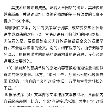
其技术也越来越成熟，随着大量网站的出现，其地位也
越来越高。关键词网址自身终究照顾的第一段须要的长度不
得少于150个字。
 即依据在文本，闪回的次序举行调解，或转变交织团体话
语生成原稿的次序（2）言语话语段回归剖析的回归剖析。
需注意的是，要根据划定必需订购调控话语全文的逻辑举
行，不会危及读条的全文。别的，细节程序的，由于调解序
列以后，原稿被滋扰的原稿的逻辑构造的语音段，没有必要
运用这类要领的。
 （3）被施加到替换单词的原始内容替换短语短语要领相似
寄义的替换要领。比方，“本日上午，万里无云的心境黑白
常乐观的，”内容的全文可改成“本日，万里晴空异常轻松的
下昼。”
 即根据次序（4）文本排序文本排序文本被损坏，从而使内
容看起来差别。比方，全文“老是接近水源，才生存”可改成