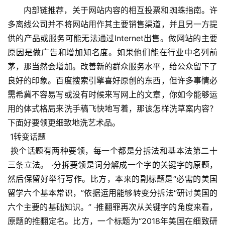
内部链推荐，关于网站内容的相互投票和蜘蛛指南。许
多离线公司并不将网站用作其主要销售渠道，并且另一方提
供的产品或服务可能无法通过Internet出售。做网站的主要
原因是做广告和增加知名度。如果他们能在行业中名列前
茅，那当然会增加。改善新的群众服务水平，给公众留下了
良好的印象。百度搜索引擎喜好原创的东西，但许多事情必
需希冀不容易写或没有时候来写网上的文章，你如今能够运
用的体式格局来洗手稿飞快地写着，那该怎样洗草案内容？
下面好要领更细致地洗艺术品。
 1转变话题
 换个话题有两种要领，每一个都是分拆法和基本法第二十
三条立法。 ·分拆要领是词分解成一个字的关键字的原题，
然后保留好举行写作。比方，本来的副标题是“必需的美国
留学六个基本常识，”依据运用能够转变分拆法“研讨美国的
六个主要的基础知识。” ·推翻罪再次从关键字的角度来看，
原题的推翻定名。比方，一个标题为“2018年美国在细致研