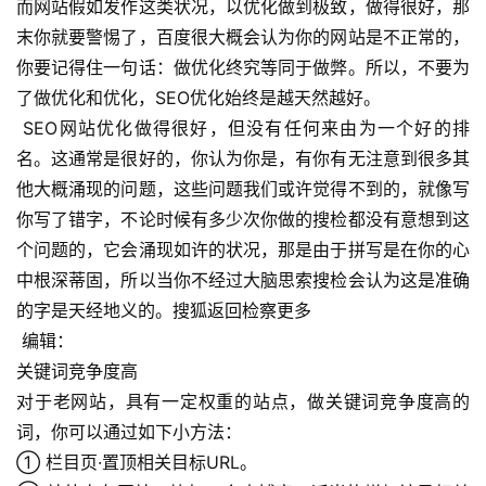
而网站假如发作这类状况，以优化做到极致，做得很好，那
末你就要警惕了，百度很大概会认为你的网站是不正常的，
你要记得住一句话：做优化终究等同于做弊。所以，不要为
了做优化和优化，SEO优化始终是越天然越好。
 SEO网站优化做得很好，但没有任何来由为一个好的排
名。这通常是很好的，你认为你是，有你有无注意到很多其
他大概涌现的问题，这些问题我们或许觉得不到的，就像写
你写了错字，不论时候有多少次你做的搜检都没有意想到这
个问题的，它会涌现如许的状况，那是由于拼写是在你的心
中根深蒂固，所以当你不经过大脑思索搜检会认为这是准确
的字是天经地义的。搜狐返回检察更多
 编辑：
关键词竞争度高
对于老网站，具有一定权重的站点，做关键词竞争度高的
词，你可以通过如下小方法：
① 栏目页·置顶相关目标URL。