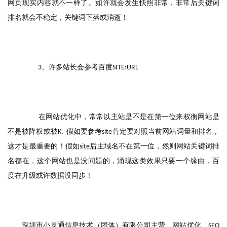
网页现实内容就不一样了。如许就会发生快照非常，非常后关键词
排名就会不稳定，关键词下落或消逝！
、许多站长会参考百度
　　3
SITE:URL
　　在网站优化中，常常以主站是不是在第一位来权衡网站是
不是被降权或被
假如要参考
肯定要对照当前网站词量和排名，
K,  
site
这才是最重要的！假如
后主域名不在第一位，然则网站关键词排
site
名都在，这个网站也是没问题的，涌现这类效果只要一个缘由，百
度在升级或许数据没同步！
深圳市小灵通信息技术（团体）有限公司主营、网站优化、
SEO