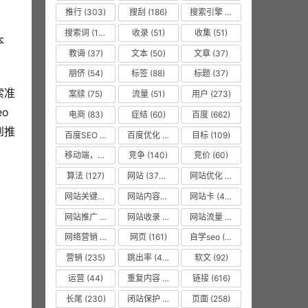
推行
(303)
搜刮
(186)
搜索引擎
(1008)
搜索词
(156)
收录
(51)
收集
(51)
本
教诲
(37)
文本
(50)
文章
(37)
朋侪
(54)
标签
(88)
标题
(37)
索准
案牍
(75)
流量
(51)
用户
(273)
o
电商
(83)
症结
(60)
百度
(662)
到推
百度SEO
(55)
百度优化
(1263)
目标
(109)
移动端，seo优化
(475)
竞争
(140)
竞价
(60)
算法
(127)
网站
(3750)
网站优化
(8619)
网站关键词
(77)
网站内容更新
(36)
网站卡
(475)
网站推广
(36)
网站收录
(51)
网站流量
(476)
网络营销
(53)
网页
(161)
自学seo
(50)
营销
(235)
跳出率
(479)
软文
(92)
运营
(44)
重复内容
(475)
链接
(616)
长尾
(230)
闭站保护
(475)
页面
(258)