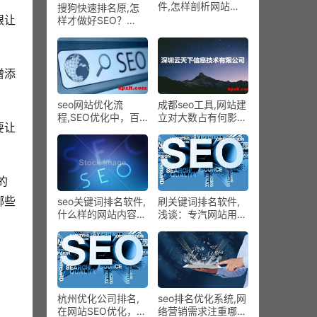
件,怎样剖析网站
搜狗快速排名原,怎
SEO的综合数据
眼让
样才做好SEO？
2017年搜索引擎的5
。
大优化准绳
增添
seo网站优化流
成都seo工具,网站建
程,SEO优化中，百
立对大数占有何影
要让
度只收录不带www
响？
的主域名怎么办
的
哪些
seo关键词排名软件,
刷关键词排名软件,
什么样的网站内容最
浅谈：专汽网站用户
能吸引人的眼球
体验如何做
杭州优化公司排名,
seo排名优化系统,网
在网站SEO优化，优
络营销需求注重哪几