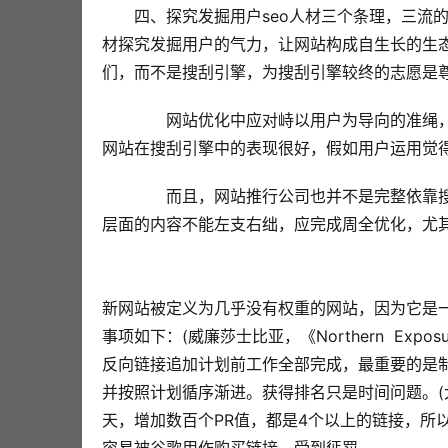
  四、探究发掘用户seo人材三个条理，三流的
材探究发掘用户的气力，让网站构成自生长的生
们，而不是搜刮引擎，为搜刮引擎较终的志愿是
  网站优化中应对峙以用户为导向的准绳
网站在搜刮引擎中的表现很好，假如用户运用觉
  而且，网站推行公司也并不是完整依靠
层面的内容不能左支右绌，应完成周全优化，尤
新网站被定义为几乎没有权重的网站，因为它是
事项如下：(威廉莎士比亚，《Northern  Exposu
反向链接追加计划前工作全部完成，最重要的是
并按照计划循序渐进。获得排名只是时间问题。(大卫亚设
天，增加数百个PR值，都是4个以上的链接，所以会有危