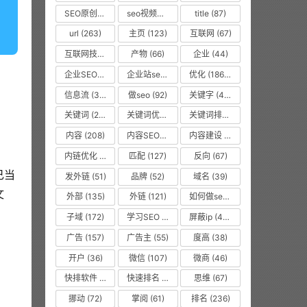
SEO原创文章
(63)
seo视频教程
(74)
title
(87)
url
(263)
主页
(123)
互联网
(67)
互联网技术从业者
(55)
产物
(66)
企业
(44)
企业SEO培训
(48)
企业站seo
(35)
优化
(1866)
信息流
(37)
做seo
(92)
关键字
(468)
关键词
(2010)
关键词优化
(45)
关键词排名
(135)
内容
(208)
内容SEO优化
(70)
内容建设
(48)
内链优化
(475)
匹配
(127)
反向
(67)
己当
发外链
(51)
品牌
(52)
域名
(39)
文
外部
(135)
外链
(121)
如何做seo优化
(99)
子域
(172)
学习SEO
(577)
屏蔽ip
(475)
广告
(157)
广告主
(55)
度高
(38)
开户
(36)
微信
(107)
微商
(46)
快排软件
(857)
快速排名
(10616)
思维
(67)
挪动
(72)
掌阅
(61)
排名
(236)