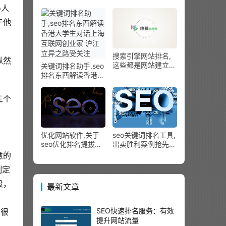
化四个导航妙技！
点？
o人
于他
搜索引擎网站排名,
纵然
这些都是网站建立里
关键词排名助手,seo
的坑
排名东西解读香港大
学生对话上海互联网
创业家 沪江立异之
三个
路受关注
优化网站软件,关于
seo关键词排名工具,
seo优化排名提拔的
出卖胜利案例抢先
要领
看：站群，DTC，大
意的
众集资，怎样“赚”有
制定
生机的品牌自力电视
台的？
段，
最新文章
3
SEO快速排名服务：有效
)很
提升网站流量