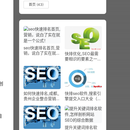
首页
(43)
seo快速排名首页,营
销，说白了实在就是
快排优化,SEO最需
一个公式！
要相识的要素之一：
域名
创
如何快速排名,成都_
快排seo软件,搜索引
贵州企业整合营销计
擎提交入口大全（亲
划 – 贝瑞收集
测可用）
目
提升关键词排名软