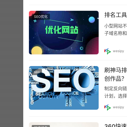
排名工具
SEO优化
小型网站不
子域名称和
称的站点目
wesipy
刷神马排
seo
创作品？
制定反向链
计划，选择
是时间问题。
wesipy
360快