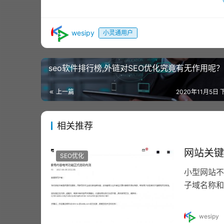
wesipy
小灵通用户
seo软件排行榜,外链对SEO优化究竟有无作用呢？
上一篇
2020年11月5日 
相关推荐
网站关键
SEO优化
小型网站不
子域名称和
称的站点目
wesipy