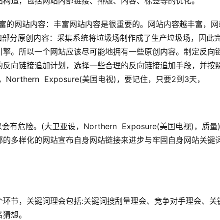
站构造，包括网站内部链接、排版、内容、标签等的优化。
丰富的网站内容：丰富网站内容是很重要的。网站内容越丰富，网
加部分原创内容：采集系统将垃圾场制作成了生产垃圾场，因此
引擎。所以一个网站应该尽可能地拥有一些原创内容。制定反向
的反向链接追加计划，选择一些合理的反向链接追加手段，并按
thern  Exposure(美国电视)，要记住，只要2到3天，
险。(大卫亚设，Northern  Exposure(美国电视)，质量
部的多样化的网站宣布自身网站链接来进步与牢固自身网站关键
个环节，关键词理会包括:关键词搜刮量理会、竞争对手理会、关
名猜想。