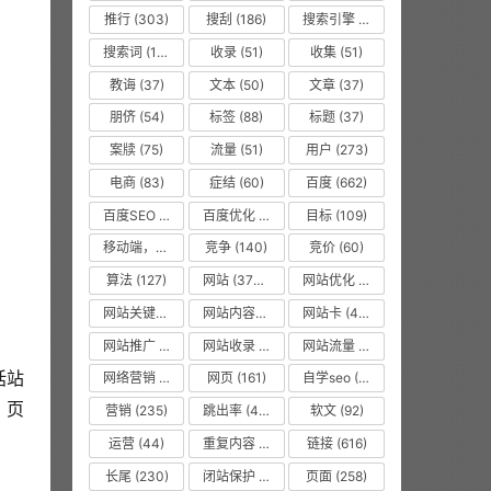
推行
(303)
搜刮
(186)
搜索引擎
(1008)
。
搜索词
(156)
收录
(51)
收集
(51)
教诲
(37)
文本
(50)
文章
(37)
朋侪
(54)
标签
(88)
标题
(37)
案牍
(75)
流量
(51)
用户
(273)
电商
(83)
症结
(60)
百度
(662)
百度SEO
(55)
百度优化
(1263)
目标
(109)
移动端，seo优化
(475)
竞争
(140)
竞价
(60)
算法
(127)
网站
(3750)
网站优化
(8619)
网站关键词
(77)
网站内容更新
(36)
网站卡
(475)
网站推广
(36)
网站收录
(51)
网站流量
(476)
括站
网络营销
(53)
网页
(161)
自学seo
(50)
、页
营销
(235)
跳出率
(479)
软文
(92)
运营
(44)
重复内容
(475)
链接
(616)
长尾
(230)
闭站保护
(475)
页面
(258)