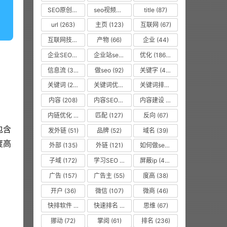
SEO原创文章
(63)
seo视频教程
(74)
title
(87)
url
(263)
主页
(123)
互联网
(67)
互联网技术从业者
(55)
产物
(66)
企业
(44)
企业SEO培训
(48)
企业站seo
(35)
优化
(1866)
信息流
(37)
做seo
(92)
关键字
(468)
关键词
(2010)
关键词优化
(45)
关键词排名
(135)
内容
(208)
内容SEO优化
(70)
内容建设
(48)
内链优化
(475)
匹配
(127)
反向
(67)
包含
发外链
(51)
品牌
(52)
域名
(39)
度高
外部
(135)
外链
(121)
如何做seo优化
(99)
子域
(172)
学习SEO
(577)
屏蔽ip
(475)
广告
(157)
广告主
(55)
度高
(38)
）
开户
(36)
微信
(107)
微商
(46)
快排软件
(857)
快速排名
(10616)
思维
(67)
挪动
(72)
掌阅
(61)
排名
(236)