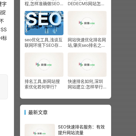
程,怎样准确做SEO
DEDECMS网站怎样
键字
优化，同时提拔用户
生成xml花样网站舆
捕捉
体验
图
不
SS
H标
seo优化工具,浅谈互
网站快速优化排名网
联网环境下SEO存在
站,肇庆seo排名之站
的三个须要性
内seo优化技能
排名工具,新网站搜
快速排名如何,深圳
索优化若何举行？
网站建立:怎样举行
网站推行
最新文章
SEO快速排名服务：有效
提升网站流量