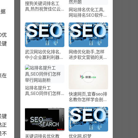
搜狗关键词排名工
具,热烈祝贺佳亿云
网站排名优化工具,
根据
万站群关键词双霸屏
网站排名SEO软件教
体系正式上线
你手机短信删除了怎
样恢复？看完豁然开
朗
O优
关键
武汉网站优化排名,
网络优化助手,怎样
中小企业赢利利器：
进步软文营销的关键
东阿阿收集推行昆虫
词排名
的异军突起
点在
站排名提升工
具,SEO同伴们怎样
快速网页,宜春seo排
举行网站剖析
名教你怎样学会剖析
网站
关键
站正
是不
关键词排名优化教
优化网,织梦