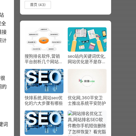
首页
(43)
站
完全
链接
照计
搜狗排名软件,营销
seo站内关键词优化,
平台剖析几个网站疾
网站优化是不是存在
速收录的技能
保护的必要
)很
词的
快排系统,网站seo优
优化网,360平安卫
化的六大步骤有哪些
士推出系统平安防护
键词